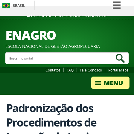
BRASIL
Simplifique!
ACESSIBILIDADE
ALTO CONTRASTE
MAPA DO SITE
Comunica BR
ENAGRO
Participe
Acesso à informação
ESCOLA NACIONAL DE GESTÃO AGROPECUÁRIA
Legislação
Buscar no portal
Bus
Canais
Contatos
FAQ
Fale Conosco
Portal Mapa
Padronização dos
Procedimentos de