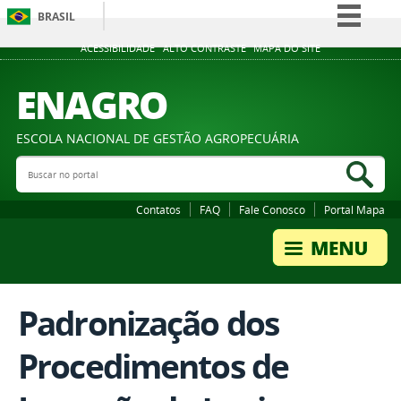
BRASIL
Simplifique!
ACESSIBILIDADE
ALTO CONTRASTE
MAPA DO SITE
Comunica BR
ENAGRO
Participe
Acesso à informação
ESCOLA NACIONAL DE GESTÃO AGROPECUÁRIA
Legislação
Buscar no portal
Bus
Canais
Contatos
FAQ
Fale Conosco
Portal Mapa
Padronização dos
Procedimentos de