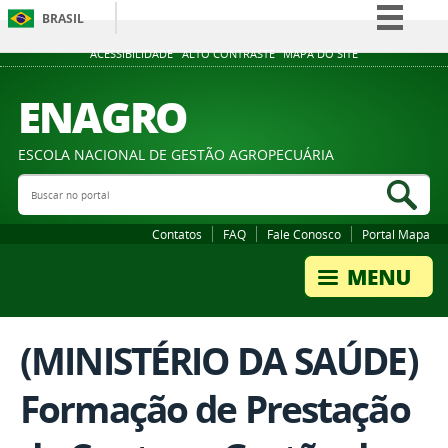
BRASIL
Simplifique!
ACESSIBILIDADE
ALTO CONTRASTE
MAPA DO SITE
Comunica BR
ENAGRO
Participe
Acesso à informação
ESCOLA NACIONAL DE GESTÃO AGROPECUÁRIA
Legislação
Buscar no portal
Bus
Canais
Contatos
FAQ
Fale Conosco
Portal Mapa
(MINISTÉRIO DA SAÚDE)
Formação de Prestação