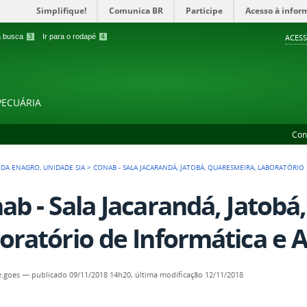
Simplifique!
Comunica BR
Participe
Acesso à infor
 a busca
3
Ir para o rodapé
4
ACESS
PECUÁRIA
Con
DA ENAGRO, UNIDADE SIA
>
CONAB - SALA JACARANDÁ, JATOBÁ, QUARESMEIRA, LABORATÓRIO
ab - Sala Jacarandá, Jatobá
oratório de Informática e A
e.goes
—
publicado
09/11/2018 14h20,
última modificação
12/11/2018