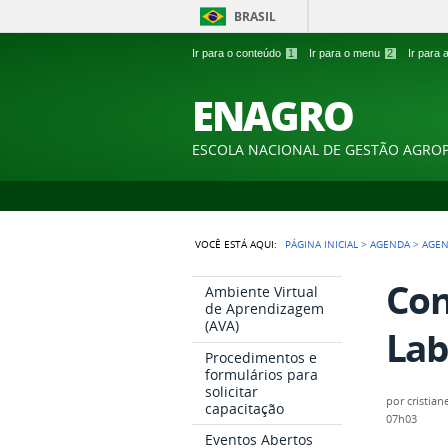
BRASIL
Ir para o conteúdo
1
Ir para o menu
2
Ir para
ENAGRO
ESCOLA NACIONAL DE GESTÃO AGRO
VOCÊ ESTÁ AQUI:
PÁGINA INICIAL
>
AGENDA
>
AGEN
Con
Ambiente Virtual
de Aprendizagem
(AVA)
Lab
Procedimentos e
formulários para
solicitar
por
cristian
capacitação
07h03
Eventos Abertos