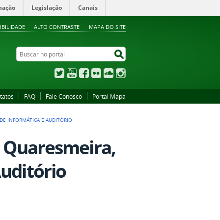
mação
Legislação
Canais
IBILIDADE
ALTO CONTRASTE
MAPA DO SITE
Buscar no portal
Buscar no portal
Twitter
YouTube
Facebook
Flickr
SoundCloud
Instagram
tatos
FAQ
Fale Conosco
Portal Mapa
 DE INFORMÁTICA E AUDITÓRIO
, Quaresmeira,
uditório