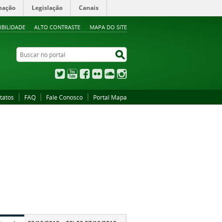
mação
Legislação
Canais
IBILIDADE
ALTO CONTRASTE
MAPA DO SITE
Buscar no portal
Buscar no portal
Twitter
YouTube
Facebook
Flickr
SoundCloud
Instagram
tatos
FAQ
Fale Conosco
Portal Mapa