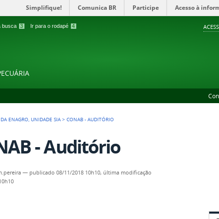
Simplifique!
Comunica BR
Participe
Acesso à infor
 a busca
3
Ir para o rodapé
4
ACESS
PECUÁRIA
Con
DA ENAGRO, UNIDADE SIA
>
CONAB - AUDITÓRIO
AB - Auditório
m.pereira
—
publicado
08/11/2018 10h10,
última modificação
 10h10