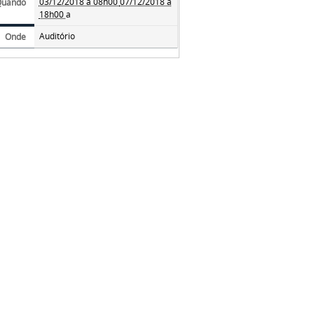
03/12/2018 a 08h00
07/12/2018 a
Quando
18h00
a
Auditório
Onde