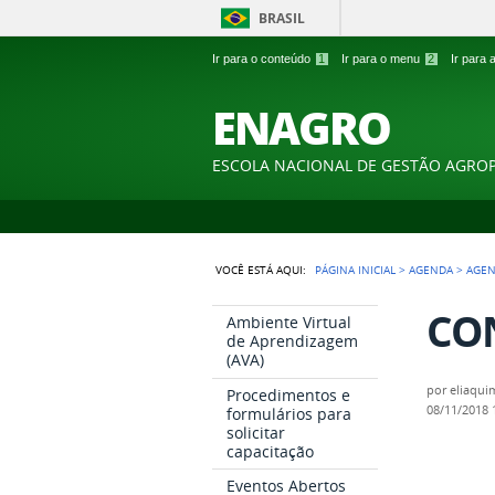
BRASIL
Ir para o conteúdo
1
Ir para o menu
2
Ir para
ENAGRO
ESCOLA NACIONAL DE GESTÃO AGRO
VOCÊ ESTÁ AQUI:
PÁGINA INICIAL
>
AGENDA
>
AGEN
CON
Ambiente Virtual
de Aprendizagem
(AVA)
por
eliaqui
Procedimentos e
08/11/2018
formulários para
solicitar
capacitação
Eventos Abertos