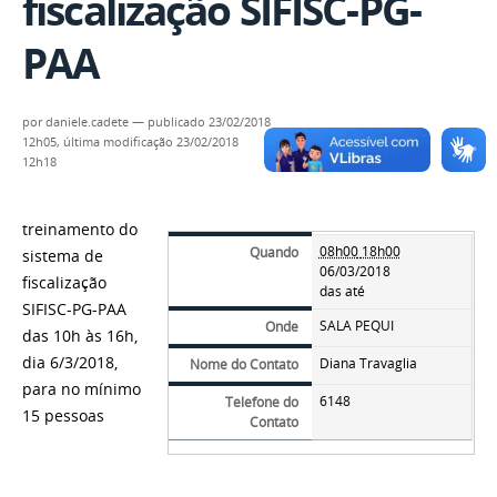
fiscalização SIFISC-PG-
PAA
por
daniele.cadete
—
publicado
23/02/2018
12h05,
última modificação
23/02/2018
12h18
treinamento do
08h00
18h00
Quando
sistema de
06/03/2018
fiscalização
das até
SIFISC-PG-PAA
SALA PEQUI
Onde
das 10h às 16h,
dia 6/3/2018,
Diana Travaglia
Nome do Contato
para no mínimo
6148
Telefone do
15 pessoas
Contato