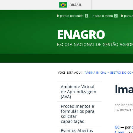
BRASIL
Ir para o conteúdo
1
Ir para o menu
2
Ir para
ENAGRO
ESCOLA NACIONAL DE GESTÃO AGRO
VOCÊ ESTÁ AQUI:
PÁGINA INICIAL
>
GESTÃO DO CO
Ima
Ambiente Virtual
de Aprendizagem
(AVA)
por
leonard
Procedimentos e
07/10/2021
formulários para
solicitar
capacitação
GC
—
por
Eventos Abertos
1.png
—
p