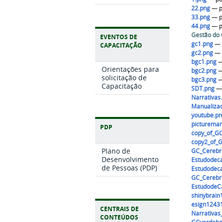
22.png
—
33.png
—
44.png
—
Gestão do
EVENTOS DE
gc1.png
CAPACITAÇÃO
gc2.png
bgc1.png
Orientações para
bgc2.png
solicitação de
bgc3.png
Capacitação
SDT.png
Narrativas
Manualiza
youtube.p
picturema
PDP
copy_of_G
copy2_of_
Plano de
GC_Cerebr
Desenvolvimento
Estudodec
de Pessoas (PDP)
Estudodec
GC_Cerebr
EstudodeC
shinybrain
esign1243
CENTRAIS DE
Narrativas
CONTEÚDOS