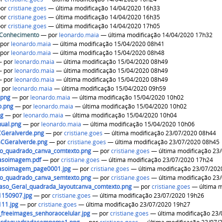
por
cristiane.goes
— última modificação 14/04/2020 16h33
por
cristiane.goes
— última modificação 14/04/2020 16h35
por
cristiane.goes
— última modificação 14/04/2020 17h05
 Conhecimento
—
por
leonardo.maia
— última modificação 14/04/2020 17h32
—
por
leonardo.maia
— última modificação 15/04/2020 08h41
—
por
leonardo.maia
— última modificação 15/04/2020 08h48
—
por
leonardo.maia
— última modificação 15/04/2020 08h49
—
por
leonardo.maia
— última modificação 15/04/2020 08h49
—
por
leonardo.maia
— última modificação 15/04/2020 08h49
—
por
leonardo.maia
— última modificação 15/04/2020 09h59
.png
—
por
leonardo.maia
— última modificação 15/04/2020 10h02
o.png
—
por
leonardo.maia
— última modificação 15/04/2020 10h02
ng
—
por
leonardo.maia
— última modificação 15/04/2020 10h04
nual.png
—
por
leonardo.maia
— última modificação 15/04/2020 10h06
CGeralverde.png
—
por
cristiane.goes
— última modificação 23/07/2020 08h44
GCGeralverde.png
—
por
cristiane.goes
— última modificação 23/07/2020 08h45
o_quadrado_canva_comtexto.png
—
por
cristiane.goes
— última modificação 23
asoimagem.pdf
—
por
cristiane.goes
— última modificação 23/07/2020 17h24
asoimagem_page0001.jpg
—
por
cristiane.goes
— última modificação 23/07/202
o_quadrado_canva_semtexto.png
—
por
cristiane.goes
— última modificação 23
aso_Geral_quadrada_layoutcanva_comtexto.png
—
por
cristiane.goes
— última m
1150907.jpg
—
por
cristiane.goes
— última modificação 23/07/2020 19h26
111.jpg
—
por
cristiane.goes
— última modificação 23/07/2020 19h27
_freeimages_senhoraocelular.jpg
—
por
cristiane.goes
— última modificação 23