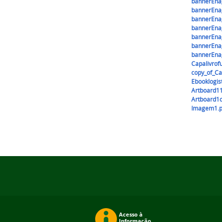
bannerEna
bannerEna
bannerEna
bannerEna
bannerEna
bannerEna
bannerEna
Capalivrof
copy_of_Ca
Ebooklogis
Artboard1
Artboard1
Imagem1.