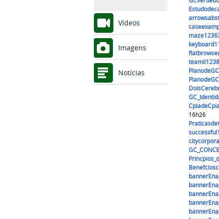
GCverdeb
Estudodeca
arrowsabs
Vídeos
caseexamp
maze12363
keyboard1
Imagens
flatbrows
teamii123
PlanodeGC
Notícias
PlanodeGC
DoisCereb
GC_Identid
CpiadeCp
16h26
Praticasd
successfu
citycorpo
GC_CONCE
Princpios_
Benefcios
bannerEna
bannerEna
bannerEna
bannerEna
bannerEna