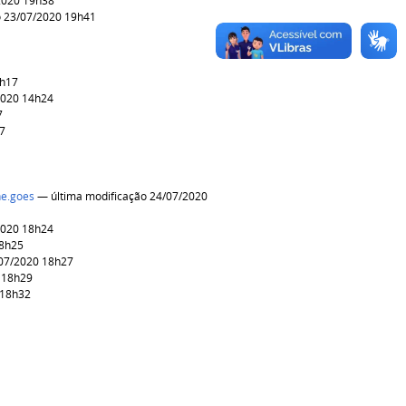
2020 19h38
o 23/07/2020 19h41
4h17
2020 14h24
7
37
ne.goes
— última modificação 24/07/2020
2020 18h24
18h25
/07/2020 18h27
 18h29
 18h32