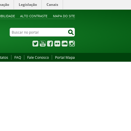
mação
Legislação
Canais
IBILIDADE
ALTO CONTRASTE
MAPA DO SITE
Buscar no portal
Buscar no portal
Twitter
YouTube
Facebook
Flickr
SoundCloud
Instagram
tatos
FAQ
Fale Conosco
Portal Mapa