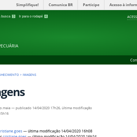
Simplifique!
Comunica BR
Participe
Acesso à infor
 a busca
3
Ir para o rodapé
4
ACESS
PECUÁRIA
Con
NHECIMENTO
>
IMAGENS
gens
o.maia
—
publicado
14/04/2020 17h26,
última modificação
 15h16
cristiane.goes
— última modificação 14/04/2020 16h08
or
cristiane.goes
— última modificação 14/04/2020 16h24