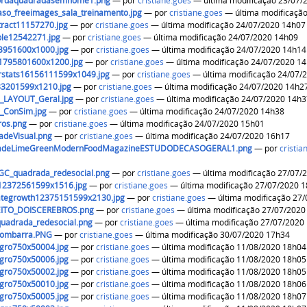
ordaquadradasemnome1.png
—
por
cristiane.goes
— última modificação 23/07/
so_freeimages_sala_treinamento.jpg
—
por
cristiane.goes
— última modificaçã
tract11157270.jpg
—
por
cristiane.goes
— última modificação 24/07/2020 14h07
le12542271.jpg
—
por
cristiane.goes
— última modificação 24/07/2020 14h09
951600x1000.jpg
—
por
cristiane.goes
— última modificação 24/07/2020 14h14
1795801600x1200.jpg
—
por
cristiane.goes
— última modificação 24/07/2020 1
erstats16156111599x1049.jpg
—
por
cristiane.goes
— última modificação 24/07/
83201599x1210.jpg
—
por
cristiane.goes
— última modificação 24/07/2020 14h2
_LAYOUT_Geral.jpg
—
por
cristiane.goes
— última modificação 24/07/2020 14h
_ConSim.jpg
—
por
cristiane.goes
— última modificação 24/07/2020 14h38
ros.png
—
por
cristiane.goes
— última modificação 24/07/2020 15h01
adeVisual.png
—
por
cristiane.goes
— última modificação 24/07/2020 16h17
iadeLimeGreenModernFoodMagazineESTUDODECASOGERAL1.png
—
por
cristia
eGC_quadrada_redesocial.png
—
por
cristiane.goes
— última modificação 27/07/
l12372561599x1516.jpg
—
por
cristiane.goes
— última modificação 27/07/2020 
rategrowth12375151599x2130.jpg
—
por
cristiane.goes
— última modificação 27
ITO_DOISCEREBROS.png
—
por
cristiane.goes
— última modificação 27/07/2020
quadrada_redesocial.png
—
por
cristiane.goes
— última modificação 27/07/2020
combarra.PNG
—
por
cristiane.goes
— última modificação 30/07/2020 17h34
gro750x50004.jpg
—
por
cristiane.goes
— última modificação 11/08/2020 18h04
gro750x50006.jpg
—
por
cristiane.goes
— última modificação 11/08/2020 18h05
gro750x50002.jpg
—
por
cristiane.goes
— última modificação 11/08/2020 18h05
gro750x50010.jpg
—
por
cristiane.goes
— última modificação 11/08/2020 18h06
gro750x50005.jpg
—
por
cristiane.goes
— última modificação 11/08/2020 18h07