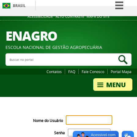
BRASIL
Simplifique!
ACESSIBILIDADE
ALTO CONTRASTE
MAPA DO SITE
Comunica BR
ENAGRO
Participe
Acesso à informação
ESCOLA NACIONAL DE GESTÃO AGROPECUÁRIA
Legislação
Buscar no portal
Bus
Canais
Contatos
FAQ
Fale Conosco
Portal Mapa
Nome do Usuário
Senha