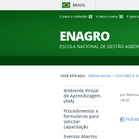
BRASIL
Ir para o conteúdo
1
Ir para o menu
2
Ir para
ENAGRO
ESCOLA NACIONAL DE GESTÃO AGRO
VOCÊ ESTÁ AQUI:
PÁGINA INICIAL
>
CONCURSO E S
Ambiente Virtual
por
Wanessa
de Aprendizagem
(AVA)
14h20
Procedimentos e
formulários para
Fichad
solicitar
capacitação
Eventos Abertos