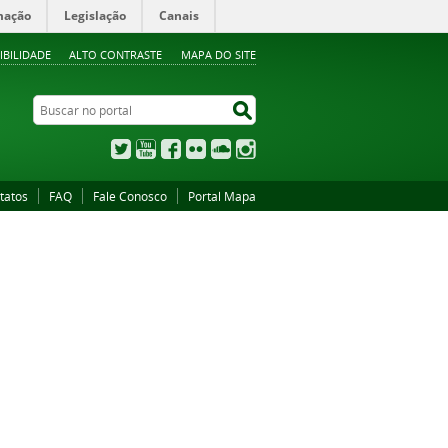
mação
Legislação
Canais
IBILIDADE
ALTO CONTRASTE
MAPA DO SITE
Buscar no portal
Buscar no portal
Twitter
YouTube
Facebook
Flickr
SoundCloud
Instagram
tatos
FAQ
Fale Conosco
Portal Mapa