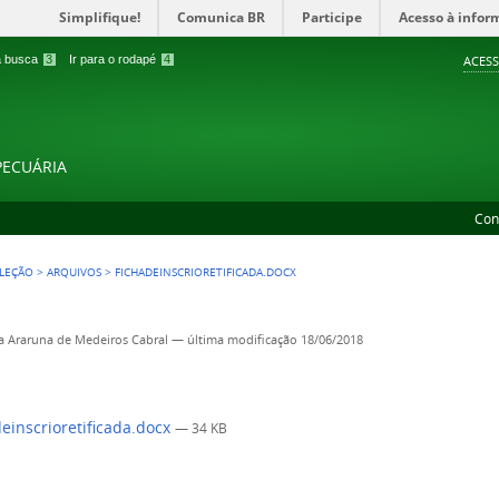
Simplifique!
Comunica BR
Participe
Acesso à infor
 a busca
3
Ir para o rodapé
4
ACESS
PECUÁRIA
Con
ELEÇÃO
>
ARQUIVOS
>
FICHADEINSCRIORETIFICADA.DOCX
 Araruna de Medeiros Cabral
—
última modificação
18/06/2018
einscrioretificada.docx
— 34 KB