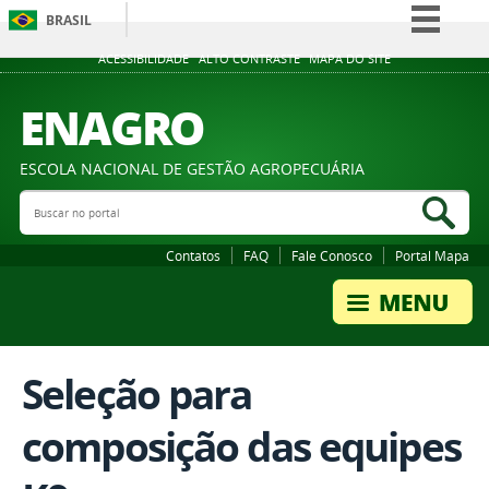
BRASIL
Simplifique!
ACESSIBILIDADE
ALTO CONTRASTE
MAPA DO SITE
Comunica BR
ENAGRO
Participe
Acesso à informação
ESCOLA NACIONAL DE GESTÃO AGROPECUÁRIA
Legislação
Buscar no portal
Bus
Canais
Contatos
FAQ
Fale Conosco
Portal Mapa
Seleção para
composição das equipes