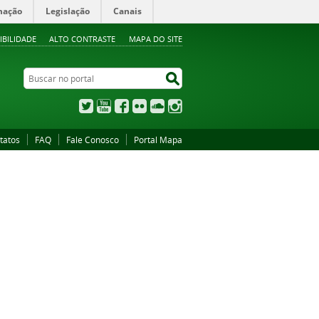
mação
Legislação
Canais
IBILIDADE
ALTO CONTRASTE
MAPA DO SITE
Buscar no portal
Buscar no portal
Twitter
YouTube
Facebook
Flickr
SoundCloud
Instagram
tatos
FAQ
Fale Conosco
Portal Mapa