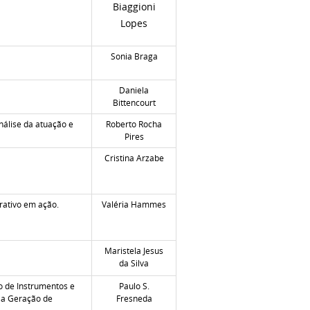
Biaggioni
Lopes
Sonia Braga
Daniela
Bittencourt
nálise da atuação e
Roberto Rocha
Pires
Cristina Arzabe
rativo em ação.
Valéria Hammes
Maristela Jesus
da Silva
o de Instrumentos e
Paulo S.
a a Geração de
Fresneda