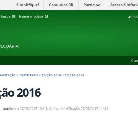
Simplifique!
Comunica BR
Participe
Acesso à infor
 a busca
3
Ir para o rodapé
4
ACESS
PECUÁRIA
Con
PACITAÇÃO
>
DBATE PAPO
>
EDIÇÃO 2016
>
EDIÇÃO 2016
ção 2016
—
publicado
27/07/2017 10h11,
última modificação
27/07/2017 11h21