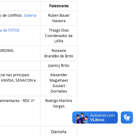
Palestrante
de conflitos.
Galeria
Ruben Bauer
Naveira
ia de FOTOS
Thiago Dias
Coordenador da
UFPA
NAGRO/MG
Roseane
Brandão de Brito
Joanicy Brito
ial nas principais
Alexander
DA, ANVISA, SENACON e
Magalhaes
Goulart
Dornelles
alimentares - RDC n°
Rodrigo Martins
Vargas
Daniela