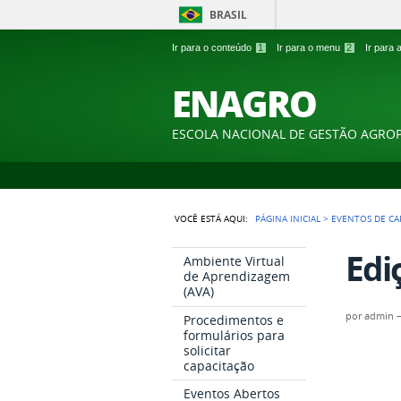
BRASIL
Ir para o conteúdo
1
Ir para o menu
2
Ir para
ENAGRO
ESCOLA NACIONAL DE GESTÃO AGRO
VOCÊ ESTÁ AQUI:
PÁGINA INICIAL
>
EVENTOS DE CA
Edi
Ambiente Virtual
de Aprendizagem
(AVA)
por
admin
Procedimentos e
formulários para
solicitar
capacitação
Eventos Abertos