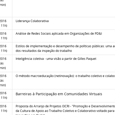
 às
min)
2016
Liderança Colaborativa
 11h)
2016
Análise de Redes Sociais aplicada em Organizações de PD&I
 11h)
2016
Estilos de implementação e desempenho de políticas públicas: uma a
 11h)
dos resultados da inspeção do trabalho
2016
Inteligência coletiva - uma visão a partir de Gilles Paquet
 às
min)
2016
O método macroeducação (netinovação): o trabalho coletivo e colabo
 às
min)
2016
Barreiras à Participação em Comunidades Virtuais
 11h)
2016
Proposta do Arranjo de Projetos I3CRI - "Promoção e Desenvolviment
 11h)
da Cultura de Apoio ao Trabalho Coletivo e Colaborativo voltado par