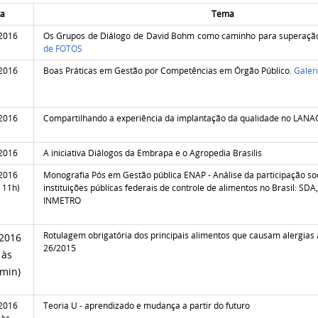
ta
Tema
2016
Os Grupos de Diálogo de David Bohm como caminho para superação 
de FOTOS
2016
Boas Práticas em Gestão por Competências em Órgão Público.
Galer
2016
Compartilhando a experiência da implantação da qualidade no LA
2016
A iniciativa Diálogos da Embrapa e o Agropedia Brasilis
2016
Monografia Pós em Gestão pública ENAP - Análise da participação soc
 11h)
instituições públicas federais de controle de alimentos no Brasil: S
INMETRO
Rotulagem obrigatória dos principais alimentos que causam alergias 
/2016
26/2015
 às
min)
2016
Teoria U - aprendizado e mudança a partir do futuro