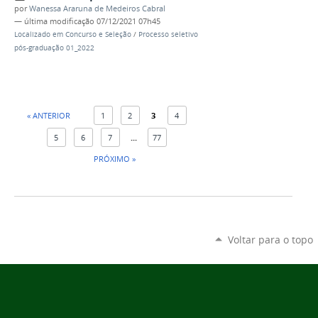
por
Wanessa Araruna de Medeiros Cabral
—
última modificação
07/12/2021 07h45
Localizado em
Concurso e Seleção
/
Processo seletivo
pós-graduação 01_2022
« ANTERIOR
1
2
3
4
5
6
7
...
77
PRÓXIMO »
Voltar para o topo