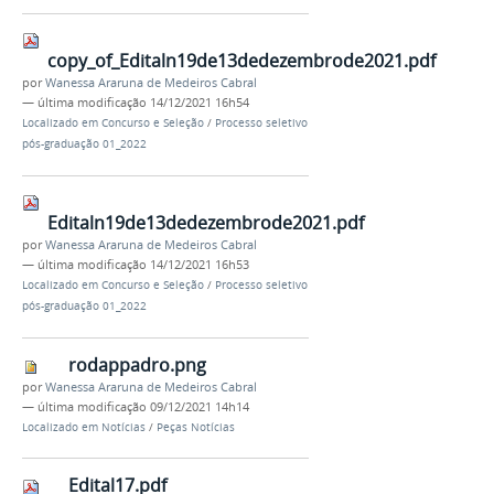
copy_of_Editaln19de13dedezembrode2021.pdf
por
Wanessa Araruna de Medeiros Cabral
—
última modificação
14/12/2021 16h54
Localizado em
Concurso e Seleção
/
Processo seletivo
pós-graduação 01_2022
Editaln19de13dedezembrode2021.pdf
por
Wanessa Araruna de Medeiros Cabral
—
última modificação
14/12/2021 16h53
Localizado em
Concurso e Seleção
/
Processo seletivo
pós-graduação 01_2022
rodappadro.png
por
Wanessa Araruna de Medeiros Cabral
—
última modificação
09/12/2021 14h14
Localizado em
Notícias
/
Peças Notícias
Edital17.pdf