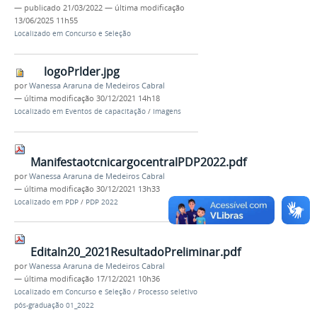
—
publicado
21/03/2022
—
última modificação
13/06/2025 11h55
Localizado em
Concurso e Seleção
logoPrlder.jpg
por
Wanessa Araruna de Medeiros Cabral
—
última modificação
30/12/2021 14h18
Localizado em
Eventos de capacitação
/
Imagens
ManifestaotcnicargocentralPDP2022.pdf
por
Wanessa Araruna de Medeiros Cabral
—
última modificação
30/12/2021 13h33
Localizado em
PDP
/
PDP 2022
Editaln20_2021ResultadoPreliminar.pdf
por
Wanessa Araruna de Medeiros Cabral
—
última modificação
17/12/2021 10h36
Localizado em
Concurso e Seleção
/
Processo seletivo
pós-graduação 01_2022