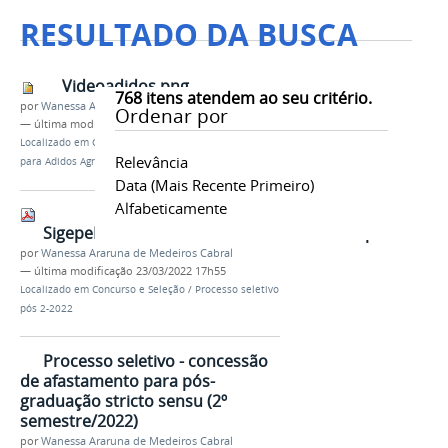
RESULTADO DA BUSCA
Videoadidos.png
768
itens atendem ao seu critério.
por
Wanessa Araruna de Medeiros Cabral
Ordenar por
—
última modificação
06/04/2022 11h20
Localizado em
Concurso e Seleção
/
Processo Seletivo
Relevância
para Adidos Agrícolas 2022
Data (mais Recente Primeiro)
Alfabeticamente
SigepePublicaoEdital2de23demarode2022.pdf
por
Wanessa Araruna de Medeiros Cabral
—
última modificação
23/03/2022 17h55
Localizado em
Concurso e Seleção
/
Processo seletivo
pós 2-2022
Processo seletivo - concessão
de afastamento para pós-
graduação stricto sensu (2º
semestre/2022)
por
Wanessa Araruna de Medeiros Cabral