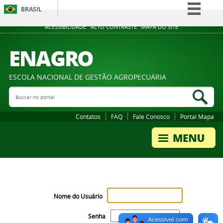
BRASIL
Simplifique!
ACESSIBILIDADE
ALTO CONTRASTE
MAPA DO SITE
Comunica BR
ENAGRO
Participe
Acesso à informação
ESCOLA NACIONAL DE GESTÃO AGROPECUÁRIA
Legislação
Buscar no portal
Bus
Canais
Contatos
FAQ
Fale Conosco
Portal Mapa
Nome do Usuário
Senha